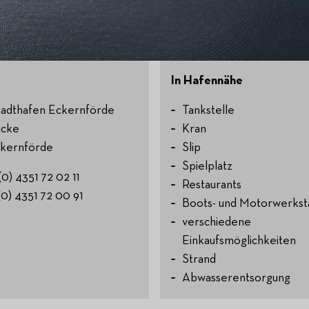
In Hafennähe
Stadthafen Eckernförde
Tankstelle
ücke
Kran
kernförde
Slip
Spielplatz
 (0) 4351 72 02 11
Restaurants
(0) 4351 72 00 91
Boots- und Motorwerkst
verschiedene
Einkaufsmöglichkeiten
Strand
Abwasserentsorgung