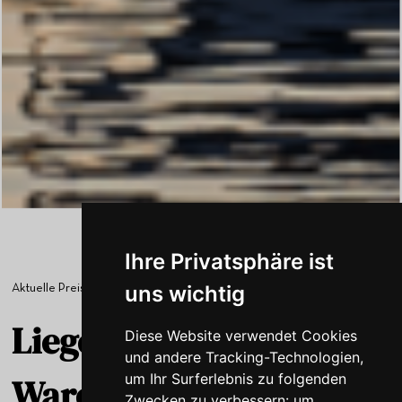
Ihre Privatsphäre ist
uns wichtig
Aktuelle Preisübersicht
Liegeplätze im Hafen
Diese Website verwendet Cookies
und andere Tracking-Technologien,
um Ihr Surferlebnis zu folgenden
Waren
Zwecken zu verbessern:
um