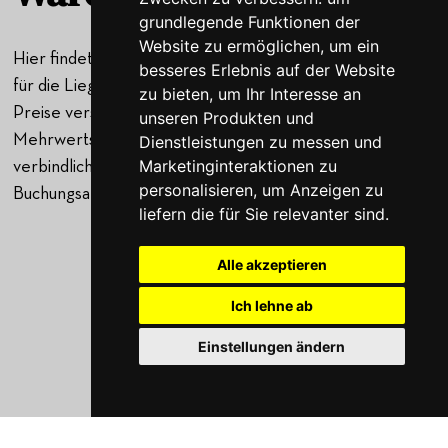
grundlegende Funktionen der
Website zu ermöglichen
,
um ein
Hier findet Ihr einen Überblick über die aktuellen Preise
besseres Erlebnis auf der Website
für die Liegeplätze in unserem Yachthafen. Unsere
zu bieten
,
um Ihr Interesse an
Preise verstehen sich inklusive der gesetzlichen
unseren Produkten und
Mehrwertsteuer, Änderungen behalten wir uns vor. Den
Dienstleistungen zu messen und
Marketinginteraktionen zu
verbindlichen Preis erhaltet Ihr mit der Antwort auf Eure
personalisieren
,
um Anzeigen zu
Buchungsanfrage.
liefern die für Sie relevanter sind
.
Preise Heimathafen Waren Müritz
Yacht im Sturm sicher vertäuen
Alle akzeptieren
Ich lehne ab
1
Einstellungen ändern