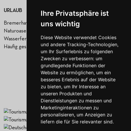
URLAUB
NAVIGATION
Ihre Privatsphäre ist
uns wichtig
Bremerhaven
Startseite
Naturoase Gustow
Hafen
Diese Website verwendet Cookies
Wasserferienwelt Rügen
Urlaub
und andere Tracking-Technologien,
Häufig gestellte Fragen
Über uns
um Ihr Surferlebnis zu folgenden
Jobs
Zwecken zu verbessern:
um
Blog
grundlegende Funktionen der
Kontakt
Website zu ermöglichen
,
um ein
Gutscheine
besseres Erlebnis auf der Website
zu bieten
,
um Ihr Interesse an
unseren Produkten und
Dienstleistungen zu messen und
Marketinginteraktionen zu
personalisieren
,
um Anzeigen zu
liefern die für Sie relevanter sind
.