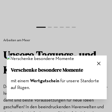
Arbeiten am Meer
Unsere Tagungs- und
Konferenzräume
Verschenke besondere Momente
mit einem
Wertgutschein
für unsere Standorte
Den Hafen vor Augen in einem lichtdurchfluteten Raum –
auf Rügen.
hier macht das Arbeiten gleich viel mehr Freude und
damit sind beste Voraussetzungen für neue Ideen
geschaffen! In den beeindruckenden Havenwelten und