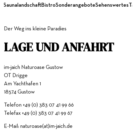
er
Saunalandschaft
Bistro
Sonderangebote
Sehenswertes
Ta
Der Weg ins kleine Paradies
LAGE UND ANFAHRT
im-jaich Naturoase Gustow
OT Drigge
Am Yachthafen 1
18574 Gustow
Telefon +49 (0) 383 07 41 99 66
Telefax +49 (0) 383 07 41 99 67
E-Mail: naturoase(at)im-jaich.de