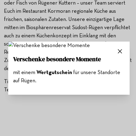
oder Fisch von Rügener Kuttern – unser Team serviert
Euch im Restaurant Kormoran regionale Küche aus
frischen, saisonalen Zutaten. Unsere einzigartige Lage
mitten im Biosphärenreservat Südost-Rügen verpflichtet
auch zu einem Küchenkonzept im Einklang mit den
schützenswerten Gegebenheiten der Natur dieser
Region. Deswegen achten wir bei der Auswahl der
Verschenke besondere Momente
Zutaten insbesondere auf einen behutsamen Umgang mit
dem, was Feld, Flur und Gewässer uns darbieten.
mit einem
Wertgutschein
für unsere Standorte
auf Rügen.
Tischreservierungen unter
Tel.: 038301 80 920