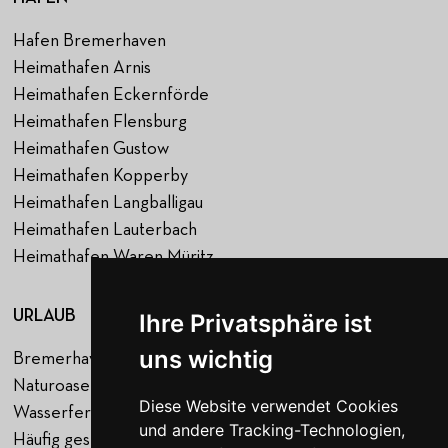
Hafen Bremerhaven
Heimathafen Arnis
Heimathafen Eckernförde
Heimathafen Flensburg
Heimathafen Gustow
Heimathafen Kopperby
Heimathafen Langballigau
Heimathafen Lauterbach
Heimathafen Waren Müritz
URLAUB
NAVIGATION
Ihre Privatsphäre ist
uns wichtig
Bremerhaven
Startseite
Naturoase Gustow
Hafen
Diese Website verwendet Cookies
Wasserferienwelt Rügen
Urlaub
und andere Tracking-Technologien,
Häufig gestellte Fragen
Über uns