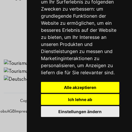
um Ihr Surferlebnis zu folgenden
Jobs
Zwecken zu verbessern:
um
Blog
grundlegende Funktionen der
Kontakt
Website zu ermöglichen
,
um ein
Gutscheine
besseres Erlebnis auf der Website
zu bieten
,
um Ihr Interesse an
unseren Produkten und
Dienstleistungen zu messen und
Marketinginteraktionen zu
personalisieren
,
um Anzeigen zu
liefern die für Sie relevanter sind
.
Alle akzeptieren
Ich lehne ab
Copyright by im-jaich 2026 – Made with
auf Rügen
1
Einstellungen ändern
Jobs
AGB
Impressum
Datenschutzerklärung
Cookies