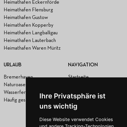
Heimathafen Eckernförde
Heimathafen Flensburg
Heimathafen Gustow
Heimathafen Kopperby
Heimathafen Langballigau
Heimathafen Lauterbach
Heimathafen Waren Müritz
URLAUB
NAVIGATION
Bremerhaven
Startseite
Naturoase Gustow
Hafen
Wasserferienwelt Rügen
Urlaub
Ihre Privatsphäre ist
Häufig gestellte Fragen
Über uns
uns wichtig
Jobs
Blog
Diese Website verwendet Cookies
Kontakt
und andere Tracking-Technologien,