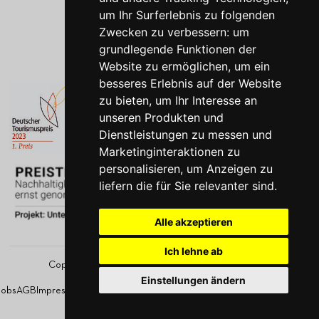
Gutscheine
um Ihr Surferlebnis zu folgenden
Zwecken zu verbessern:
um
grundlegende Funktionen der
Website zu ermöglichen
,
um ein
besseres Erlebnis auf der Website
zu bieten
,
um Ihr Interesse an
unseren Produkten und
Dienstleistungen zu messen und
Marketinginteraktionen zu
personalisieren
,
um Anzeigen zu
liefern die für Sie relevanter sind
.
Alle akzeptieren
Ich lehne ab
Copyright by im-jaich 2026 – Made with
auf Rügen
1
Einstellungen ändern
Jobs
AGB
Impressum
Datenschutzerklärung
Cookies