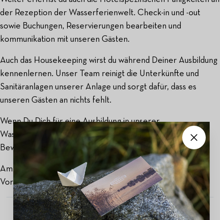
der Rezeption der Wasserferienwelt. Check-in und -out
sowie Buchungen, Reservierungen bearbeiten und
kommunikation mit unseren Gästen.
Auch das Housekeeping wirst du während Deiner Ausbildung
kennenlernen. Unser Team reinigt die Unterkünfte und
Sanitäranlagen unserer Anlage und sorgt dafür, dass es
unseren Gästen an nichts fehlt.
Wenn Du Dich für eine Ausbildung in unserer
Wasserferienwelt interessierst, freuen wir uns auf Deine
Bewerbung.
Am Yachthafen 1, 18581 Putbus, Lauterbach, Mecklenburg-
Vorpommern, Deutschland