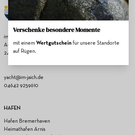
Verschenke besondere Momente
im-jaich GmbH & Co. KG
mit einem
Wertgutschein
für unsere Standorte
Am Hafen 20e
auf Rügen.
24376 Kappeln
yacht@im-jaich.de
04642 9259610
HAFEN
Hafen Bremerhaven
Heimathafen Arnis