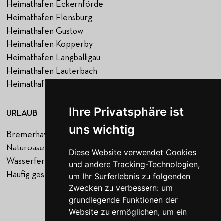
Heimathafen Eckernförde
Heimathafen Flensburg
Heimathafen Gustow
Heimathafen Kopperby
Heimathafen Langballigau
Heimathafen Lauterbach
Heimathafen Waren Müritz
Ihre Privatsphäre ist
URLAUB
NAVIGATION
uns wichtig
Bremerhaven
Startseite
Naturoase Gustow
Hafen
Diese Website verwendet Cookies
Wasserferienwelt Rügen
Urlaub
und andere Tracking-Technologien,
Häufig gestellte Fragen
Über uns
um Ihr Surferlebnis zu folgenden
Zwecken zu verbessern:
um
Jobs
grundlegende Funktionen der
Blog
Website zu ermöglichen
,
um ein
Kontakt