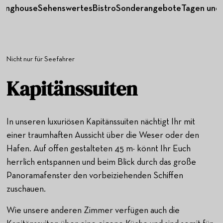
dinghouse
Sehenswertes
Bistro
Sonderangebote
Tagen und 
Nicht nur für Seefahrer
Kapitänssuiten
In unseren luxuriösen Kapitänssuiten nächtigt Ihr mit
einer traumhaften Aussicht über die Weser oder den
Hafen. Auf offen gestalteten 45 m² könnt Ihr Euch
herrlich entspannen und beim Blick durch das große
Panoramafenster den vorbeiziehenden Schiffen
zuschauen.
Wie unsere anderen Zimmer verfügen auch die