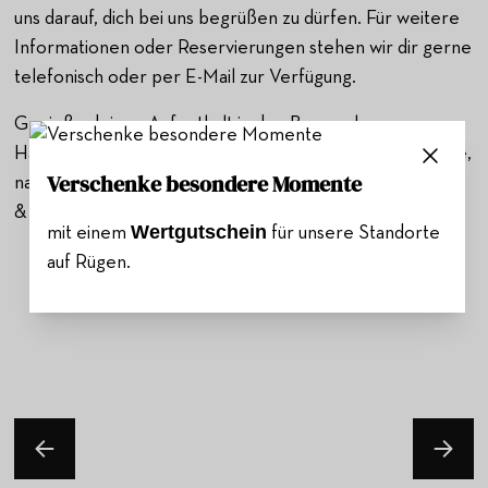
uns darauf, dich bei uns begrüßen zu dürfen. Für weitere
Informationen oder Reservierungen stehen wir dir gerne
telefonisch oder per E-Mail zur Verfügung.
Genieße deinen Aufenthalt in den Bremerhavener
Havenwelten, und lass uns deine erste Wahl für köstliche,
Verschenke besondere Momente
nachhaltige Speisen sein. Willkommen zu Hause im Café
& Bistro Übersee!
Wertgutschein
mit einem
für unsere Standorte
auf Rügen.