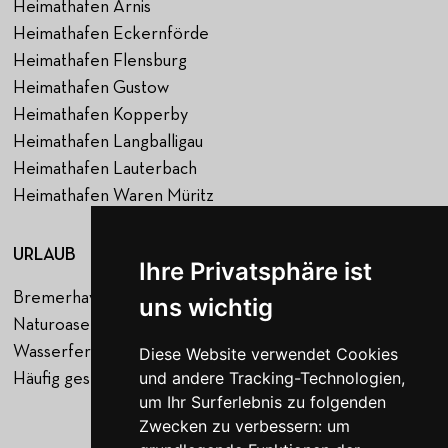
Heimathafen Arnis
Heimathafen Eckernförde
Heimathafen Flensburg
Heimathafen Gustow
Heimathafen Kopperby
Heimathafen Langballigau
Heimathafen Lauterbach
Heimathafen Waren Müritz
URLAUB
NAVIGATION
Ihre Privatsphäre ist
Bremerhaven
Startseite
uns wichtig
Naturoase Gustow
Hafen
Wasserferienwelt Rügen
Urlaub
Diese Website verwendet Cookies
und andere Tracking-Technologien,
Häufig gestellte Fragen
Über uns
um Ihr Surferlebnis zu folgenden
Jobs
Zwecken zu verbessern:
um
Blog